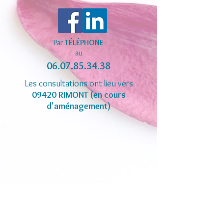
Par
TÉLÉPHONE
au
06.07.85.34.38
Les consultations ont lieu vers
09420 RIMONT (en cours
d'aménagement)